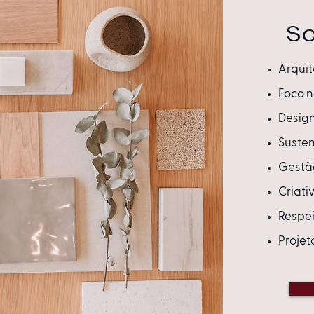
S
Arquit
Foco n
Design
Susten
Gestão
Criati
Respei
Projet