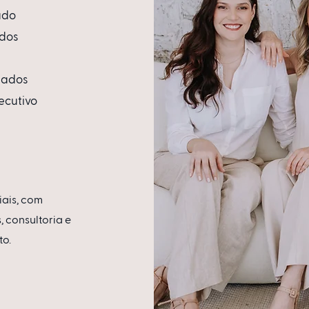
ado
ados
hados
ecutivo
iais, com
, consultoria e
to.