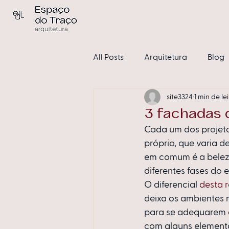
All Posts
Arquitetura
Blog
site3324
1 min de le
Condomínios
Sem catego
3 fachadas 
Cada um dos projetos
próprio, que varia d
em comum é a beleza
diferentes fases do e
O diferencial 
desta r
deixa os ambientes m
para se adequarem a
com alguns elemento