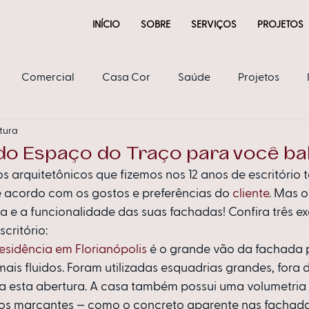
INÍCIO
SOBRE
SERVIÇOS
PROJETOS
Comercial
Casa Cor
Saúde
Projetos
itura
ria
do Espaço do Traço para você b
 arquitetônicos que fizemos nos 12 anos de escritório t
e acordo com os gostos e preferências do 
cliente
. Mas o
 e a funcionalidade das suas fachadas! Confira três e
scritório:
esidência em Florianópolis
 é o grande vão da fachada p
ais fluidos. Foram utilizadas esquadrias grandes, fora 
 esta abertura. A casa também possui uma volumetria 
s marcantes — como o concreto aparente nas fachadas