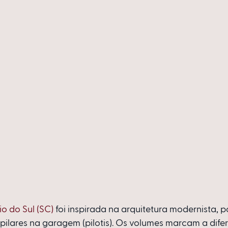
io do Sul (SC)
 foi inspirada na arquitetura modernista, por
pilares na garagem (pilotis). Os volumes marcam a dife