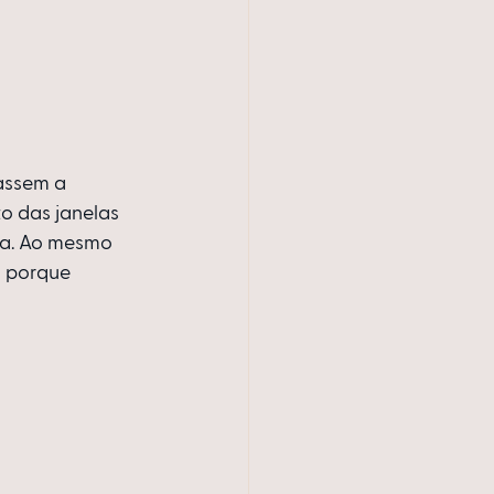
sassem a 
o das janelas 
da. Ao mesmo 
 porque 