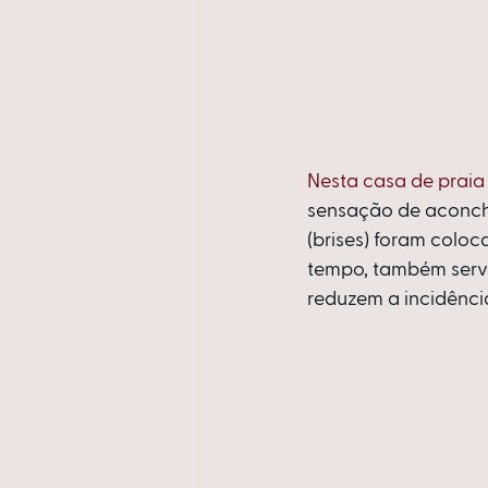
Nesta casa
 de praia
sensação de aconc
(brises) foram colo
tempo, também serve
reduzem a incidência