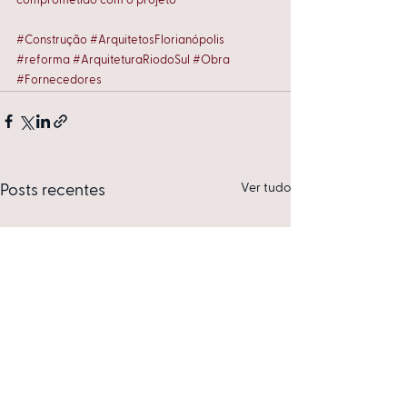
comprometido com o projeto
#Construção
#ArquitetosFlorianópolis
#reforma
#ArquiteturaRiodoSul
#Obra
#Fornecedores
Ver tudo
Posts recentes