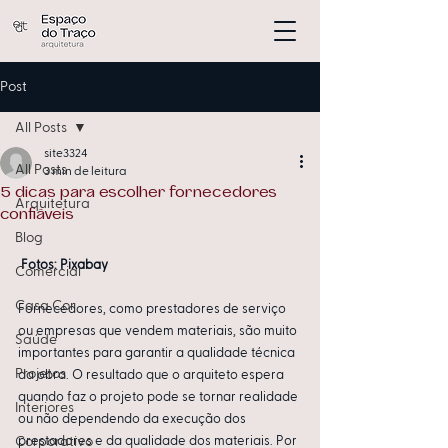
Post
All Posts
site3324
All Posts
3 min de leitura
5 dicas para escolher fornecedores
Arquitetura
confiáveis
Blog
Fotos: Pixabay
Comercial
Casa Cor
Fornecedores, como prestadores de serviço 
ou empresas que vendem materiais, são muito 
Saúde
importantes para garantir a qualidade técnica 
Projetos
da obra. O resultado que o arquiteto espera 
quando faz o projeto pode se tornar realidade 
Interiores
ou não dependendo da execução dos 
Corporativo
prestadores e da qualidade dos materiais. Por 