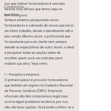
isso que indicar fornecedores é uma das 
Condomínios
tarefas mais difíceis que temos aqui no 
escritório.
Sem categoria
Sempre estamos pesquisando novos 
fornecedores e cobrando de nossos parceiros 
um ótimo trabalho, desde o atendimento até a 
pós-venda. Mesmo assim, o profissional que 
foi excelente para um cliente nem sempre 
atende as expectativas de outro. Assim, o ideal 
é pesquisar todas as opções antes de 
escolher quem você vai contratar para 
realizar sua obra. Veja como:
1 – Pesquise a empresa
O primeiro passo é procurar fornecedores 
que tenham um registro no Cadastro Nacional 
de Pessoas Jurídicas (CNPJ). Empresas 
informais não têm compromisso legal caso 
ocorra algum problema na obra e, por isso, 
não são boas opções. Você pode conferir se o 