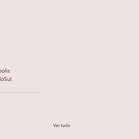
olis
doSul
Ver tudo