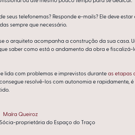
fissional ou até mesmo pouco tempo para se dedicar.
de seus telefonemas? Responde e-mails? Ele deve estar d
idas sempre que necessário.
 se o arquiteto acompanha a construção da sua casa. Um
e saber como está o andamento da obra e fiscalizá-l
e lida com problemas e imprevistos durante 
as etapas 
o consegue resolvê-los com autonomia e rapidamente, é 
ido.
    Maíra Queiroz
Sócia-proprietária do Espaço do Traço