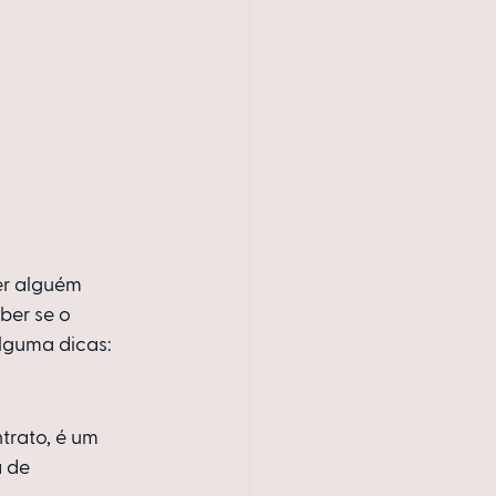
r alguém 
er se o 
lguma dicas:
trato, é um 
 de 