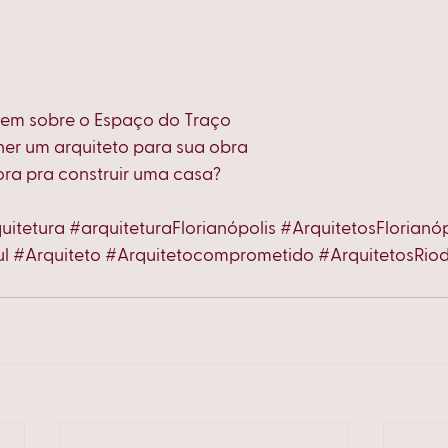
izem sobre o Espaço do Traço
her um arquiteto para sua obra
a pra construir uma casa?
uitetura
#arquiteturaFlorianópolis
#ArquitetosFlorianóp
ul
#Arquiteto
#Arquitetocomprometido
#ArquitetosRio