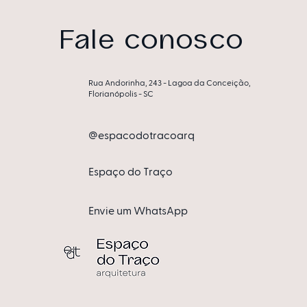
ambiente funcional e
personalizado à CASACOR
Fale conosco
Rua Andorinha, 243 - Lagoa da Conceição,
Florianópolis - SC
@espacodotracoarq
Espa​ço do Traço
Envie um WhatsApp