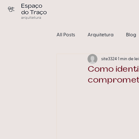
All Posts
Arquitetura
Blog
site3324
1 min de le
Condomínios
Sem catego
Como identi
comprometi