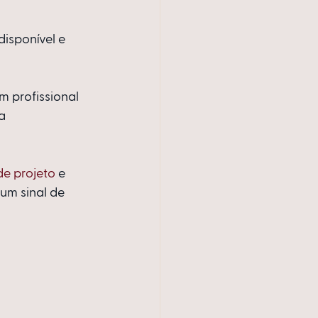
isponível e 
 profissional 
a 
de projeto
 e 
um sinal de 