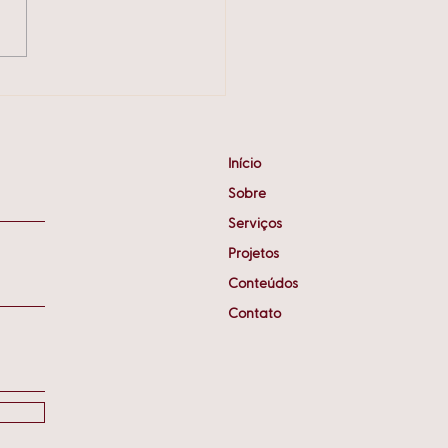
faz 20 anos: projetos
ficaram na história
Início
Sobre
Serviços
Projetos
Conteúdos
Contato