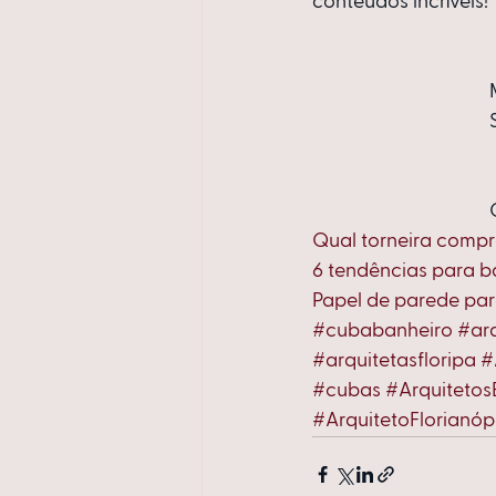
conteúdos incríveis!
Qual torneira compr
6 tendências para b
Papel de parede pa
#cubabanheiro
#ar
#arquitetasfloripa
#
#cubas
#Arquitetos
#ArquitetoFlorianóp