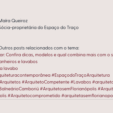
Maíra Queiroz
Sócia-proprietária do Espaço do Traço
Outros posts relacionados com o tema:
ar: Confira dicas, modelos e qual combina mais com o 
anheiros e lavabos
ra lavabo
quiteturacontemporânea
#EspaçodoTraçoArquitetura
Arquitetos
#ArquitetoCompetente
#Lavabos
#arquiteta
BalneárioCamboriú
#ArquitetosemFlorianópolis
#Arqui
olis
#Arquitetocomprometido
#arquitetasemflorianopol