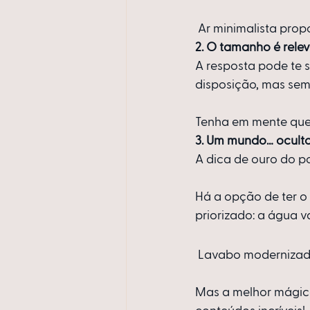
 Ar minimalista prop
2. O tamanho é rele
A resposta pode te 
disposição, mas se
Tenha em mente que 
3. Um mundo… ocult
A dica de ouro do po
Há a opção de ter o 
priorizado: a água v
 Lavabo modernizado
Mas a melhor mágica 