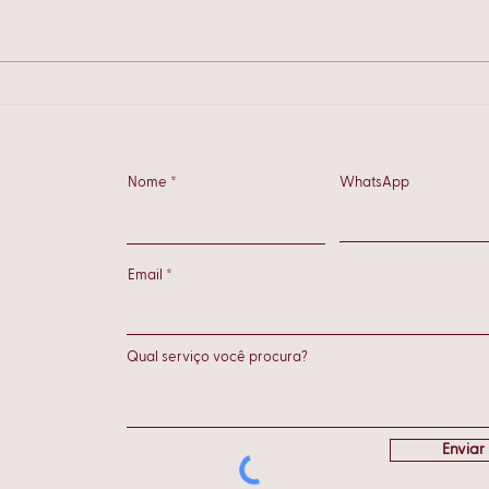
Como preparar sua casa
EDT 
para o outono
que 
Nome
WhatsApp
Email
Enviar