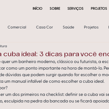
INÍCIO
SOBRE
SERVIÇOS
PROJETOS
Comercial
Casa Cor
Saúde
Projetos
itura
ria
 cuba ideal: 3 dicas para você e
 quer um banheiro moderno, clássico ou futurista, a es
car como um ponto importante na hora de montá-lo. P
 de dúvidas que podem surgir quando for escolher o mo
a um manual infalível de como escolher a cuba ideal. 
por?
er um dos primeiros na checklist: definir se a cuba vai 
o, esculpida na pedra da bancada ou se ficará apoiada