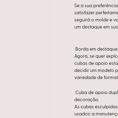
Se a sua preferência
satisfazer perfeita
seguirá o molde e v
um destaque em sua
 Borda em destaque
Agora, se quer explo
cubas de apoio esta
decidir um modelo po
variedade de formato
 Cuba de apoio dupla com formato oval, valorizando o ambiente e os detalhes da 
decoração.
As cubas esculpidas
usados: a manutençã