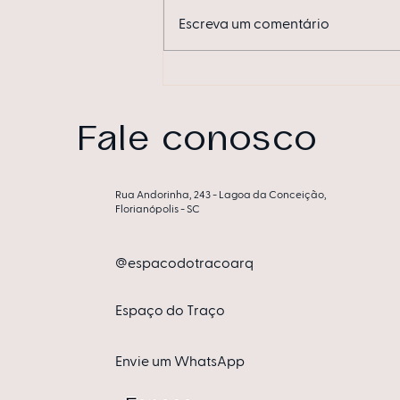
Escreva um comentário
Quarto da mamãe traz
ambiente funcional e
personalizado à CASACOR
Fale conosco
Rua Andorinha, 243 - Lagoa da Conceição,
Florianópolis - SC
@espacodotracoarq
Espa​ço do Traço
Envie um WhatsApp