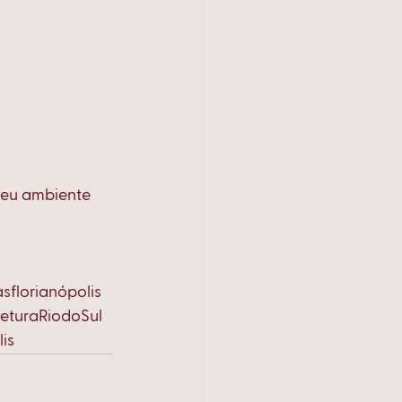
seu ambiente
sflorianópolis
teturaRiodoSul
is