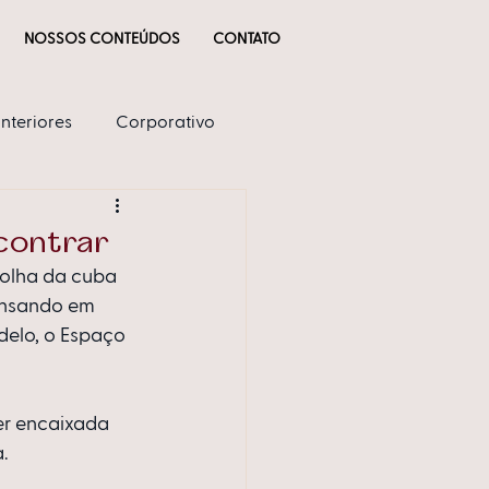
NOSSOS CONTEÚDOS
CONTATO
Interiores
Corporativo
ncontrar
colha da cuba 
ensando em 
delo, o Espaço 
ser encaixada 
.