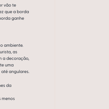
r vão te 
ez que a borda 
 borda ganhe 
do ambiente.
rista, as 
m a decoração, 
ste uma 
 até angulares.
s menos 