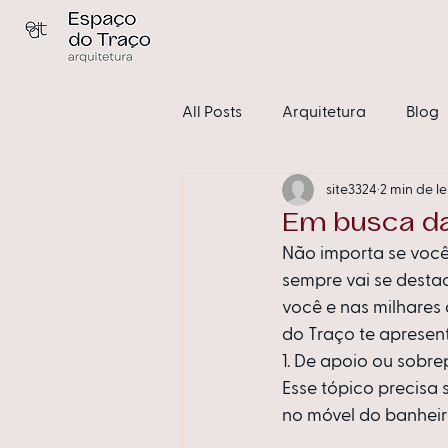
All Posts
Arquitetura
Blog
site3324
2 min de le
Condomínios
Sem catego
Em busca da
Não importa se você
sempre vai se desta
você e nas milhares
do Traço te apresent
1. De apoio ou sobre
Esse tópico precisa s
no móvel do banheir