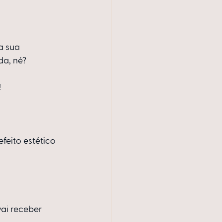
a sua 
da, né?
!
feito estético 
ai receber 