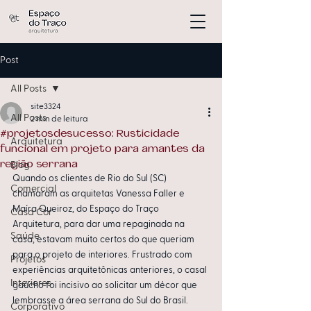
Post
All Posts
site3324
All Posts
2 min de leitura
#projetosdesucesso: Rusticidade
Arquitetura
funcional em projeto para amantes da
região serrana
Blog
Quando os clientes de Rio do Sul (SC) 
Comercial
chamaram as arquitetas Vanessa Faller e 
Maíra Queiroz, do Espaço do Traço 
Casa Cor
Arquitetura, para dar uma repaginada na 
Saúde
casa, estavam muito certos do que queriam 
para o projeto de interiores. Frustrado com 
Projetos
experiências arquitetônicas anteriores, o casal 
Interiores
gaúcho foi incisivo ao solicitar um décor que 
lembrasse a área serrana do Sul do Brasil. 
Corporativo