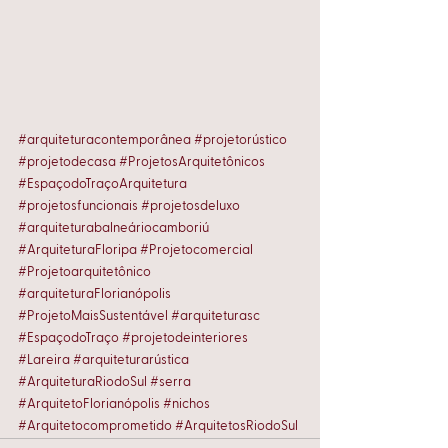
#arquiteturacontemporânea
#projetorústico
#projetodecasa
#ProjetosArquitetônicos
#EspaçodoTraçoArquitetura
#projetosfuncionais
#projetosdeluxo
#arquiteturabalneáriocamboriú
#ArquiteturaFloripa
#Projetocomercial
#Projetoarquitetônico
#arquiteturaFlorianópolis
#ProjetoMaisSustentável
#arquiteturasc
#EspaçodoTraço
#projetodeinteriores
#Lareira
#arquiteturarústica
#ArquiteturaRiodoSul
#serra
#ArquitetoFlorianópolis
#nichos
#Arquitetocomprometido
#ArquitetosRiodoSul