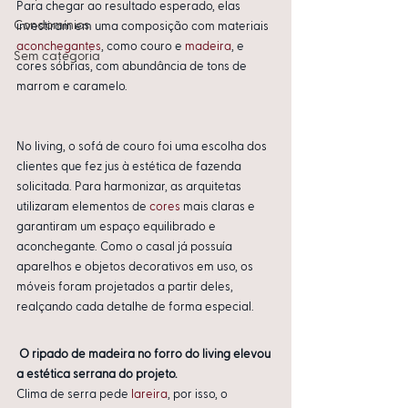
Para chegar ao resultado esperado, elas 
Condomínios
investiram em uma composição com materiais 
aconchegantes
, como couro e 
madeira
, e 
Sem categoria
cores sóbrias, com abundância de tons de 
marrom e caramelo.
No living, o sofá de couro foi uma escolha dos 
clientes que fez jus à estética de fazenda 
solicitada. Para harmonizar, as arquitetas 
utilizaram elementos de 
cores
 mais claras e 
garantiram um espaço equilibrado e 
aconchegante. Como o casal já possuía 
aparelhos e objetos decorativos em uso, os 
móveis foram projetados a partir deles, 
realçando cada detalhe de forma especial. 
O ripado de madeira no forro do living elevou 
a estética serrana do projeto. 
Clima de serra pede 
lareira
, por isso, o 