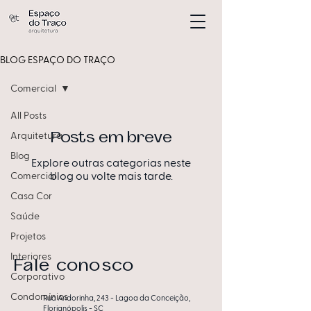
BLOG ESPAÇO DO TRAÇO
Comercial
All Posts
Posts em breve
Arquitetura
Blog
Explore outras categorias neste
Comercial
blog ou volte mais tarde.
Casa Cor
Saúde
Projetos
Interiores
Fale conosco
Corporativo
Condomínios
Rua Andorinha, 243 - Lagoa da Conceição,
Florianópolis - SC