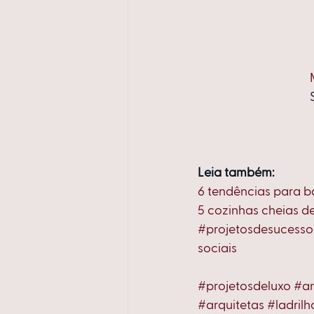
Leia também:
6 tendências para b
5 cozinhas cheias de
#projetosdesucesso:
sociais
#projetosdeluxo
#ar
#arquitetas
#ladrilh