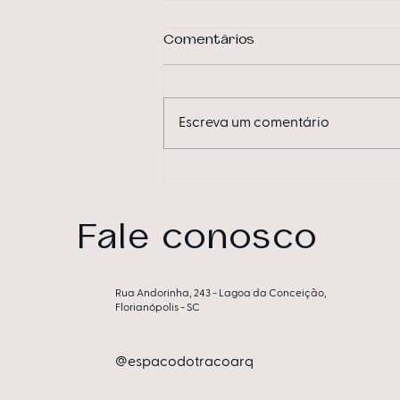
Comentários
Escreva um comentário
Quarto da mamãe traz
ambiente funcional e
personalizado à CASACOR
Fale conosco
Rua Andorinha, 243 - Lagoa da Conceição,
Florianópolis - SC
@espacodotracoarq