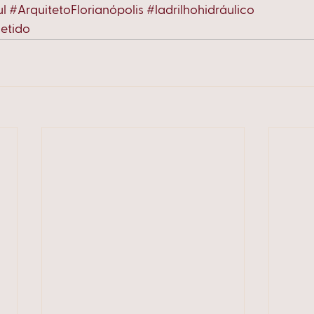
ul
#ArquitetoFlorianópolis
#ladrilhohidráulico
etido