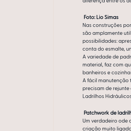
diferença entre os do
Foto: Lio Simas 
Nas construções port
são amplamente utili
possibilidades: apre
conta do esmalte, um
A variedade de padr
material, faz com q
banheiros e cozinha
A fácil manutenção 
precisam de rejunte
Ladrilhos Hidráulico
Patchwork de ladril
Um verdadeiro ode ao
criação muito ligada