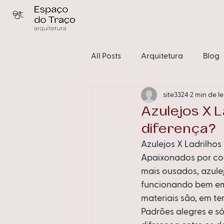
All Posts
Arquitetura
Blog
site3324
2 min de le
Condomínios
Sem catego
Azulejos X L
diferença?
Azulejos X Ladrilhos
Apaixonados por cor
mais ousados, azule
funcionando bem em 
materiais são, em te
Padrões alegres e só