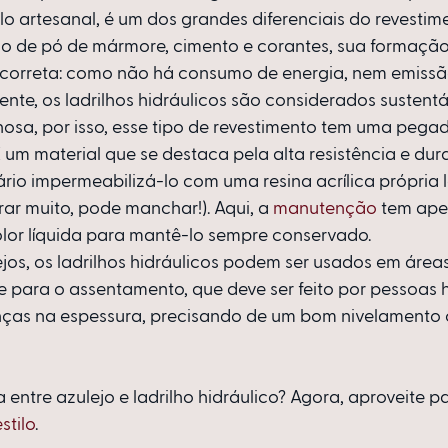
 artesanal, é um dos grandes diferenciais do revestimen
o de pó de mármore, cimento e corantes, sua formação 
correta: como não há consumo de energia, nem emissã
te, os ladrilhos hidráulicos são considerados sustentáv
lhosa, por isso, esse tipo de revestimento tem uma pegad
É um material que se destaca pela alta resistência e dura
rio impermeabilizá-lo com uma resina acrílica própria 
ar muito, pode manchar!). Aqui, a 
manutenção
 tem ape
olor líquida para mantê-lo sempre conservado.
jos, os ladrilhos hidráulicos podem ser usados em área
 para o assentamento, que deve ser feito por pessoas ha
nças na espessura, precisando de um bom nivelamento
 entre azulejo e ladrilho hidráulico? Agora, aproveite pa
stilo
.