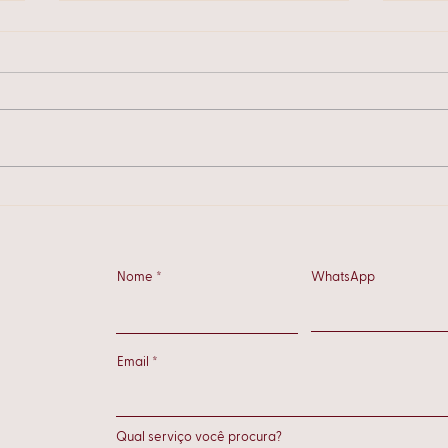
Como preparar sua casa
EDT 
para o outono
que 
Nome
WhatsApp
Email