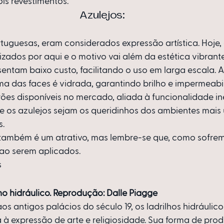
is revestimentos. 
Azulejos:
uguesas, eram considerados expressão artística. Hoje, 
zados por aqui e o motivo vai além da estética vibrante
sentam baixo custo, facilitando o uso em larga escala. A
a das faces é vidrada, garantindo brilho e impermeabil
ões disponíveis no mercado, aliada à funcionalidade in
ue os azulejos sejam os queridinhos dos ambientes mais
s.
também é um atrativo, mas lembre-se que, como sofrem 
 ao serem aplicados.
s
ho hidráulico. Reprodução: Dalle Piagge 
s antigos palácios do século 19, os ladrilhos hidráulico
 à expressão de arte e religiosidade. Sua forma de pro