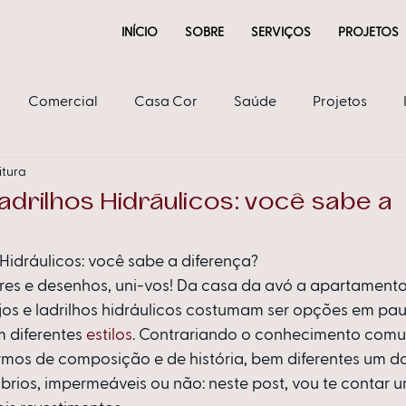
INÍCIO
SOBRE
SERVIÇOS
PROJETOS
Comercial
Casa Cor
Saúde
Projetos
itura
ria
adrilhos Hidráulicos: você sabe a
 Hidráulicos: você sabe a diferença?
es e desenhos, uni-vos! Da casa da avó a apartamento
jos e ladrilhos hidráulicos costumam ser opções em pau
diferentes 
estilos
. Contrariando o conhecimento comum
rmos de composição e de história, bem diferentes um do
brios, impermeáveis ou não: neste post, vou te contar 