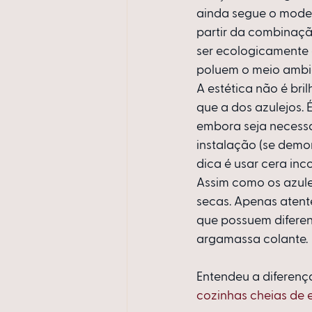
ainda segue o modelo
partir da combinaçã
ser ecologicamente 
poluem o meio ambien
A estética não é bri
que a dos azulejos. 
embora seja necessá
instalação (se demor
dica é usar cera inc
Assim como os azule
secas. Apenas atente
que possuem difere
argamassa colante.
Entendeu a diferença
cozinhas cheias de e