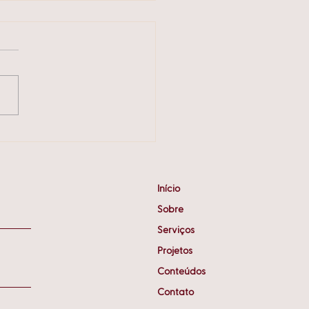
faz 20 anos: projetos
ficaram na história
Início
Sobre
Serviços
Projetos
Conteúdos
Contato