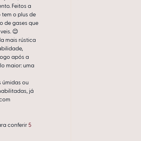
to. Feitos a 
tem o plus de 
o de gases que 
eis. 😉 
a mais rústica 
bilidade, 
logo após a 
lo maior: uma 
s úmidas ou 
bilitadas, já 
 com 
ra conferir 
5 