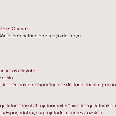
Maíra Queiroz
Sócia-proprietária do Espaço do Traço
anheiros e lavabos
 estilo
 Residência contemporânea se destaca por integração
quitetoriodosul
#Projetoarquitetônico
#arquiteturaFlor
o
#EspaçodoTraço
#projetodeinteriores
#azulejo