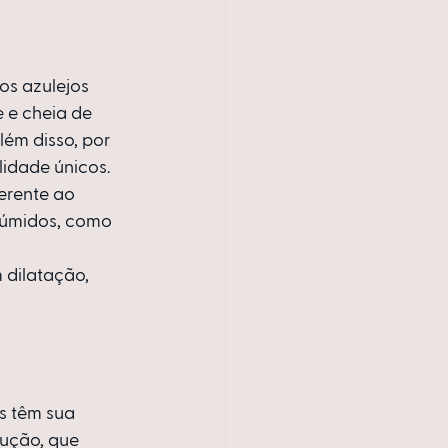
os azulejos 
 e cheia de 
lém disso, por 
idade únicos. 
erente ao 
 úmidos, como 
dilatação, 
s têm sua 
dução, que 