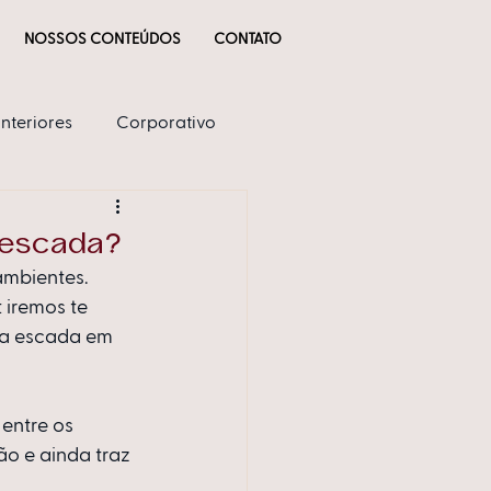
NOSSOS CONTEÚDOS
CONTATO
Interiores
Corporativo
 escada?
mbientes. 
 iremos te 
ua escada em 
entre os 
o e ainda traz 