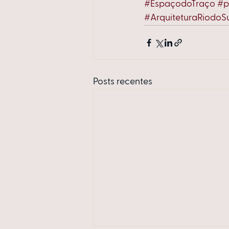
#EspaçodoTraço
#p
#ArquiteturaRiodoS
Posts recentes