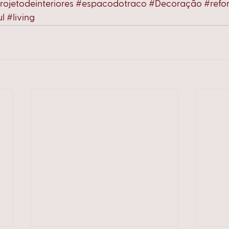
rojetodeinteriores
#espacodotraco
#Decoração
#refo
ul
#living