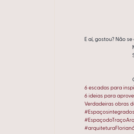
E aí, gostou? Não s
6 escadas para inspi
6 ideias para aprov
Verdadeiras obras d
#Espaçosintegrado
#EspaçodoTraçoArq
#arquiteturaFlorianó