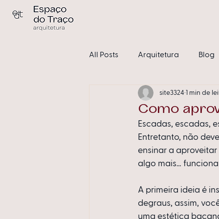
All Posts
Arquitetura
Blog
site3324
1 min de le
Condomínios
Sem catego
Como aprov
Escadas, escadas, 
Entretanto, não dev
ensinar a aproveita
algo mais… funcional
A primeira ideia é i
degraus, assim, voc
uma estética bacana