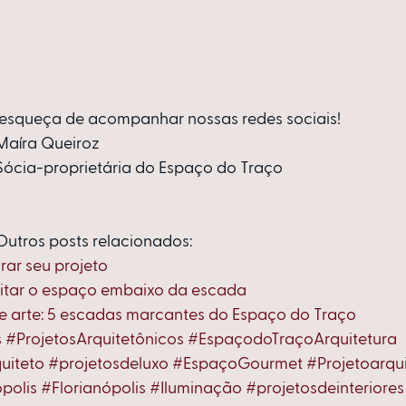
e esqueça de acompanhar nossas redes sociais!
Maíra Queiroz
Sócia-proprietária do Espaço do Traço
Outros posts relacionados:
rar seu projeto
eitar o espaço embaixo da escada
e arte: 5 escadas marcantes do Espaço do Traço
s
#ProjetosArquitetônicos
#EspaçodoTraçoArquitetura
uiteto
#projetosdeluxo
#EspaçoGourmet
#Projetoarqu
polis
#Florianópolis
#Iluminação
#projetosdeinteriores