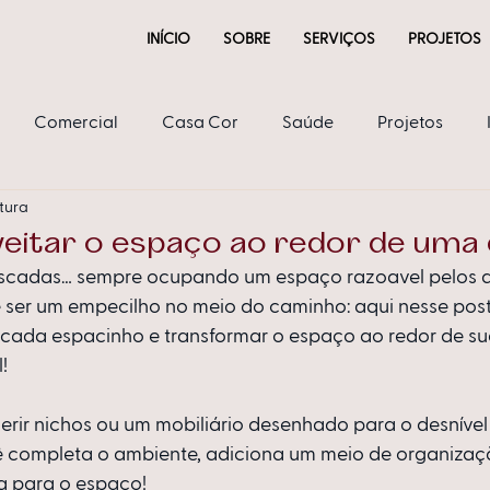
INÍCIO
SOBRE
SERVIÇOS
PROJETOS
Comercial
Casa Cor
Saúde
Projetos
itura
ria
eitar o espaço ao redor de uma
escadas… sempre ocupando um espaço razoavel pelos a
e ser um empecilho no meio do caminho: aqui nesse post
r cada espacinho e transformar o espaço ao redor de s
! 
nserir nichos ou um mobiliário desenhado para o desnível 
ê completa o ambiente, adiciona um meio de organizaçã
 para o espaço! 