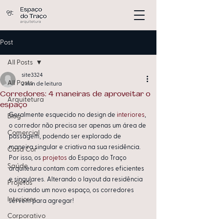
Post
All Posts
site3324
All Posts
2 min de leitura
Corredores: 4 maneiras de aproveitar o
Arquitetura
espaço
Geralmente esquecido no design de 
interiores
, 
Blog
o corredor não precisa ser apenas um área de 
Comercial
passagem, podendo ser explorado de 
maneira singular e criativa na sua residência. 
Casa Cor
Por isso, os 
projetos
 do Espaço do Traço 
Saúde
arquitetura contam com corredores eficientes 
e singulares. Alterando o layout da residência 
Projetos
ou criando um novo espaço, os corredores 
Interiores
servem para agregar!
Corporativo