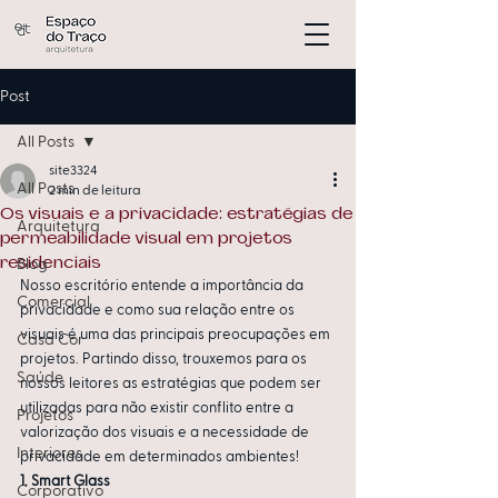
Post
All Posts
site3324
All Posts
2 min de leitura
Os visuais e a privacidade: estratégias de
Arquitetura
permeabilidade visual em projetos
residenciais
Blog
Nosso escritório entende a importância da 
Comercial
privacidade e como sua relação entre os 
visuais é uma das principais preocupações em 
Casa Cor
projetos. Partindo disso, trouxemos para os 
Saúde
nossos leitores as estratégias que podem ser 
utilizadas para não existir conflito entre a 
Projetos
valorização dos visuais e a necessidade de 
Interiores
privacidade em determinados ambientes!
1. Smart Glass
Corporativo