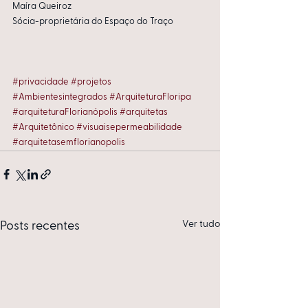
Maíra Queiroz
Sócia-proprietária do Espaço do Traço
#privacidade
#projetos
#Ambientesintegrados
#ArquiteturaFloripa
#arquiteturaFlorianópolis
#arquitetas
#Arquitetônico
#visuaisepermeabilidade
#arquitetasemflorianopolis
Ver tudo
Posts recentes