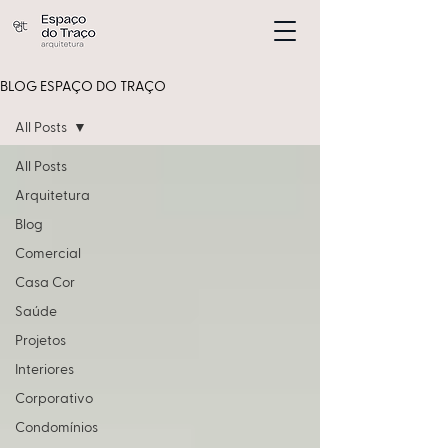
BLOG ESPAÇO DO TRAÇO
All Posts
All Posts
Arquitetura
Blog
Comercial
Casa Cor
Saúde
Projetos
Interiores
Corporativo
Condomínios