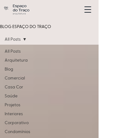
BLOG ESPAÇO DO TRAÇO
All Posts
All Posts
Arquitetura
Blog
Comercial
Casa Cor
Saúde
Projetos
Interiores
Corporativo
Condomínios