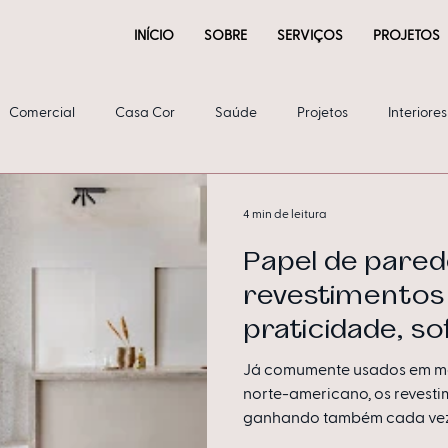
INÍCIO
SOBRE
SERVIÇOS
PROJETOS
Comercial
Casa Cor
Saúde
Projetos
Interiores
4 min de leitura
Papel de pared
revestimentos 
praticidade, so
durabilidade a
Já comumente usados em m
norte-americano, os revesti
ganhando também cada vez 