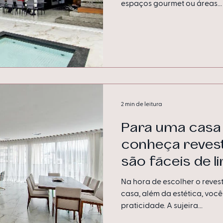
espaços gourmet ou áreas...
2 min de leitura
Para uma casa 
conheça reves
são fáceis de 
Na hora de escolher o reves
casa, além da estética, você
praticidade. A sujeira...