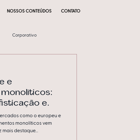
NOSSOS CONTEÚDOS
CONTATO
Corporativo
e e
monolíticos:
fisticação e
o seu projeto
ercados como o europeu e
mentos monolíticos vem
mais destaque...