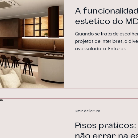
A funcionalida
estético do M
Quando se trata de escolher
projetos de interiores, a di
avassaladora. Entre os...
3 min de leitura
Pisos práticos:
não errar na e