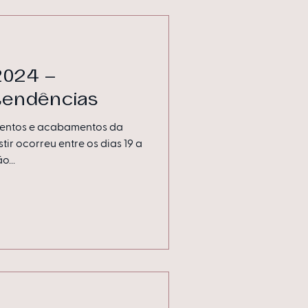
2024 –
tendências
mentos e acabamentos da
tir ocorreu entre os dias 19 a
o...