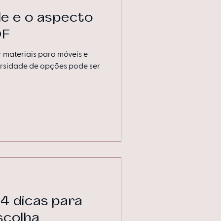
de e o aspecto
DF
 materiais para móveis e
versidade de opções pode ser
 4 dicas para
scolha