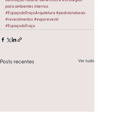
Iluminação natural: benefícios e estratégias 
para ambientes internos
#EspaçodoTraçoArquitetura
#pedrasnaturais
#revestimentos
#exporevestir
#EspaçodoTraço
Ver tudo
Posts recentes