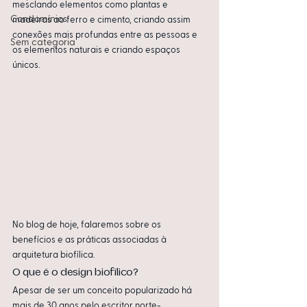
mesclando elementos como plantas e 
Condomínios
madeiras ao ferro e cimento, criando assim 
conexões mais profundas entre as pessoas e 
Sem categoria
os elementos naturais e criando espaços 
únicos.
No blog de hoje, falaremos sobre os 
benefícios e as práticas associadas à 
arquitetura biofílica. 
O que é o design biofílico?
Apesar de ser um conceito popularizado há 
mais de 30 anos pelo escritor norte-