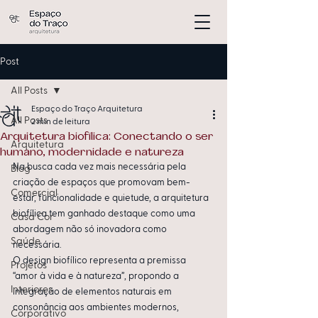
Post
All Posts
Espaço do Traço Arquitetura
All Posts
2 min de leitura
Arquitetura biofílica: Conectando o ser
Arquitetura
humano, modernidade e natureza
Na busca cada vez mais necessária pela 
Blog
criação de espaços que promovam bem-
Comercial
estar, funcionalidade e quietude, a arquitetura 
biofílica tem ganhado destaque como uma 
Casa Cor
abordagem não só inovadora como 
Saúde
necessária.
O design biofílico representa a premissa 
Projetos
“amor à vida e à natureza”, propondo a 
Interiores
integração de elementos naturais em 
consonância aos ambientes modernos, 
Corporativo