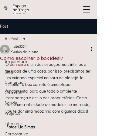
Post
All Posts
site3324
All Posts
3 min de leitura
Como escolher o box ideal?
Arquitetura
O 
banheiro
 é um dos espaços mais íntimos e 
pessoais de uma casa, por isso, precisamos ter 
Blog
um cuidado especial na hora de planejá-lo. 
Comercial
Escolher o box correto é uma etapa 
fundamental para que todo o ambiente 
Casa Cor
transpareça o estilo dos proprietários. Como 
Saúde
existe uma infinidade de modelos no mercado, 
vou te dar uma mãozinha com algumas dicas!
Projetos
Interiores
Fotos: Lio Simas
Corporativo