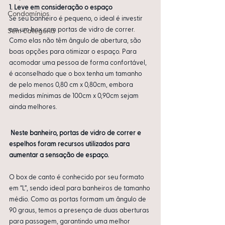
1. Leve em consideração o espaço
Condomínios
Se seu banheiro é pequeno, o ideal é investir 
em um box com portas de vidro de correr. 
Sem categoria
Como elas não têm ângulo de abertura, são 
boas opções para otimizar o espaço. Para 
acomodar uma pessoa de forma confortável, 
é aconselhado que o box tenha um tamanho 
de pelo menos 0,80 cm x 0,80cm, embora 
medidas mínimas de 100cm x 0,90cm sejam 
ainda melhores. 
Neste banheiro, portas de vidro de correr e 
espelhos foram recursos utilizados para 
aumentar a sensação de espaço.
O box de canto é conhecido por seu formato 
em “L”, sendo ideal para banheiros de tamanho 
médio. Como as portas formam um ângulo de 
90 graus, temos a presença de duas aberturas 
para passagem, garantindo uma melhor 