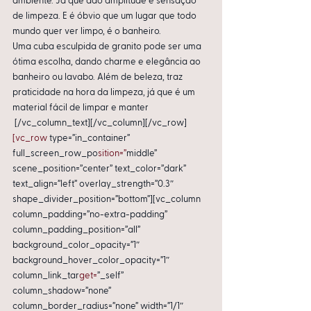
ambiente. Já que dão amplitude e sensação 
de limpeza. E é óbvio que um lugar que todo 
mundo quer ver limpo, é o banheiro.
Uma cuba esculpida de granito pode ser uma 
ótima escolha, dando charme e elegância ao 
banheiro ou lavabo. Além de beleza, traz 
praticidade na hora da limpeza, já que é um 
material fácil de limpar e manter
 [/vc_column_text][/vc_column][/vc_row]
[vc_row
 type=”in_container” 
full_screen_row_po
sition=”
middle” 
scene_position=”center” text_color=”dark” 
text_align=”left” overlay_strength=”0.3″ 
shape_divider_position=”bottom”][vc_column 
column_padding=”no-extra-padding” 
column_padding_position=”all” 
background_color_opacity=”1″ 
background_hover_color_opacity=”1″ 
column_link_tar
get=
”_self” 
column_shadow=”none” 
column_border_radius=”none” width=”1/1″ 