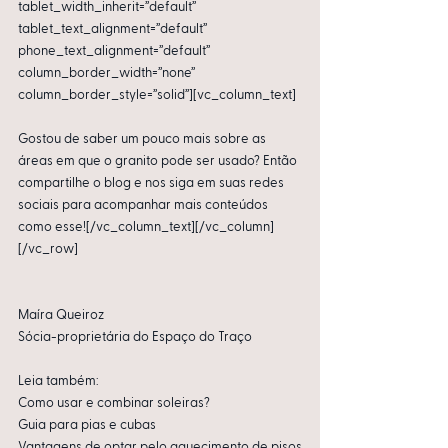
tablet_width_inherit=”default” 
tablet_text_alignment=”default” 
phone_text_alignment=”default” 
column_border_width=”none” 
column_border_style=”solid”][vc_column_text]
Gostou de saber um pouco mais sobre as 
áreas em que o granito pode ser usado? Então 
compartilhe o blog e nos siga em suas redes 
sociais para acompanhar mais conteúdos 
como esse![/vc_column_text][/vc_column]
[/vc_row]
Maíra Queiroz
Sócia-proprietária do Espaço do Traço
Leia também:
Como usar e combinar soleiras?
Guia para pias e cubas
Vantagens de optar pelo aquecimento de pisos