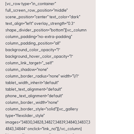
[vc_row type=”in_container” 
full_screen_row_position=”middle” 
scene_position=”center” text_color=”dark” 
text_align=”left” overlay_strength=”0.3″ 
shape_divider_position=”bottom”][vc_column 
column_padding=”no-extra-padding” 
column_padding_position=”all” 
background_color_opacity=”1″ 
background_hover_color_opacity=”1″ 
column_link_target=”_self” 
column_shadow=”none” 
column_border_radius=”none” width=”1/1″ 
tablet_width_inherit=”default” 
tablet_text_alignment=”default” 
phone_text_alignment=”default” 
column_border_width=”none” 
column_border_style=”solid”][vc_gallery 
type=”flexslider_style” 
images=”34830,34828,34827,34839,34840,34837,3
4843,34844″ onclick=”link_no”][/vc_column]