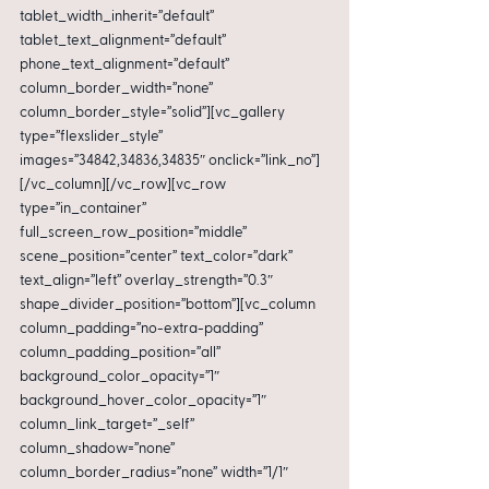
tablet_width_inherit=”default” 
tablet_text_alignment=”default” 
phone_text_alignment=”default” 
column_border_width=”none” 
column_border_style=”solid”][vc_gallery 
type=”flexslider_style” 
images=”34842,34836,34835″ onclick=”link_no”]
[/vc_column][/vc_row][vc_row 
type=”in_container” 
full_screen_row_position=”middle” 
scene_position=”center” text_color=”dark” 
text_align=”left” overlay_strength=”0.3″ 
shape_divider_position=”bottom”][vc_column 
column_padding=”no-extra-padding” 
column_padding_position=”all” 
background_color_opacity=”1″ 
background_hover_color_opacity=”1″ 
column_link_target=”_self” 
column_shadow=”none” 
column_border_radius=”none” width=”1/1″ 