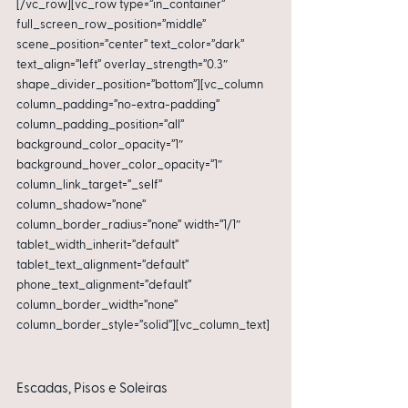
[/vc_row][vc_row type=”in_container” 
full_screen_row_position=”middle” 
scene_position=”center” text_color=”dark” 
text_align=”left” overlay_strength=”0.3″ 
shape_divider_position=”bottom”][vc_column 
column_padding=”no-extra-padding” 
column_padding_position=”all” 
background_color_opacity=”1″ 
background_hover_color_opacity=”1″ 
column_link_target=”_self” 
column_shadow=”none” 
column_border_radius=”none” width=”1/1″ 
tablet_width_inherit=”default” 
tablet_text_alignment=”default” 
phone_text_alignment=”default” 
column_border_width=”none” 
column_border_style=”solid”][vc_column_text]
Escadas, Pisos e Soleiras