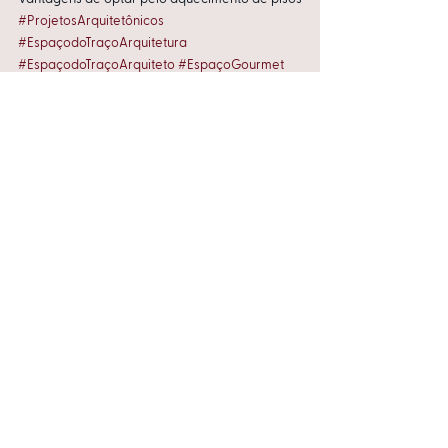
#ProjetosArquitetônicos
#EspaçodoTraçoArquitetura
#EspaçodoTraçoArquiteto
#EspaçoGourmet
#banheiro
#ArquitetoCompetente
#ArquitetosFlorianópolis
#arquitetas
#Florianópolis
#EspaçodoTraço
#COZINHA
#arquitetasflorianópolis
#Decoração
#Arquitetocomprometido
#ArquitetosRiodoSul
#arquitetasemflorianopolis
Ver tudo
Posts recentes