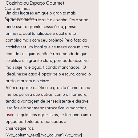
Cozinha ou Espaço Gourmet
Condomínios
Um dos lugares em que o granito mais 
Sem categoria
aparece com certeza é a cozinha. Para saber 
onde usar o granito nessa área, pense 
primeiro, qual tonalidade e qual efeito 
combina mais com seu projeto? Pelo fato da 
cozinha ser um local que se mexe com muitas 
comidas e líquidos, não é recomendado que 
se utilize um granito claro, pois pode absorver 
mais sujeira e água, ficando manchados . O 
ideal, nesse caso é optar pelo escuro, como: o 
preto, marrom e o cinza.  
Além da parte estética, o granito é uma rocha 
menos porosa que outras, como o mármore, 
tendo a vantagem de ser resistente e durável. 
Isso faz ele ser menos suscetível a manchas, 
r
iscos e
 químicos agressivos, se tornando uma 
opção perfeita para bancadas e 
churrasqueiras.
[/vc_column_text][/vc_column][/vc_row]