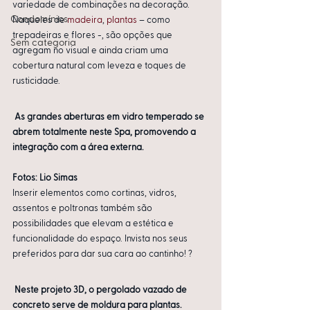
variedade de combinações na decoração. 
Condomínios
Naqueles de 
madeira
, 
plantas
 – como 
trepadeiras e flores -, são opções que 
Sem categoria
agregam no visual e ainda criam uma 
cobertura natural com leveza e toques de 
rusticidade.
As grandes aberturas em vidro temperado se 
abrem totalmente neste Spa, promovendo a 
integração com a área externa.
Fotos: Lio Simas
Inserir elementos como cortinas, vidros, 
assentos e poltronas também são 
possibilidades que elevam a estética e 
funcionalidade do espaço. Invista nos seus 
preferidos para dar sua cara ao cantinho! ?
Neste projeto 3D, o pergolado vazado de 
concreto serve de moldura para plantas.