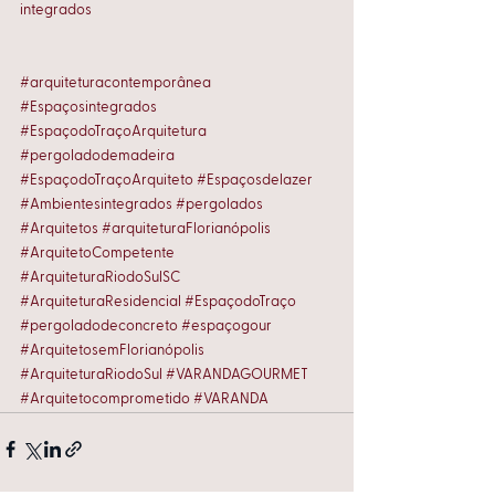
integrados
#arquiteturacontemporânea
#Espaçosintegrados
#EspaçodoTraçoArquitetura
#pergoladodemadeira
#EspaçodoTraçoArquiteto
#Espaçosdelazer
#Ambientesintegrados
#pergolados
#Arquitetos
#arquiteturaFlorianópolis
#ArquitetoCompetente
#ArquiteturaRiodoSulSC
#ArquiteturaResidencial
#EspaçodoTraço
#pergoladodeconcreto
#espaçogour
#ArquitetosemFlorianópolis
#ArquiteturaRiodoSul
#VARANDAGOURMET
#Arquitetocomprometido
#VARANDA